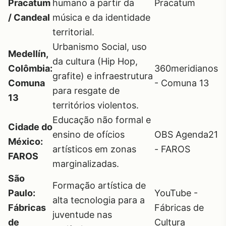
Pracatum
humano a partir da
Pracatum
/ Candeal
música e da identidade
territorial.
Urbanismo Social, uso
Medellín,
da cultura (Hip Hop,
Colômbia:
360meridianos
grafite) e infraestrutura
Comuna
- Comuna 13
para resgate de
13
territórios violentos.
Educação não formal e
Cidade do
ensino de ofícios
OBS Agenda21
México:
artísticos em zonas
- FAROS
FAROS
marginalizadas.
São
Formação artística de
Paulo:
YouTube -
alta tecnologia para a
Fábricas
Fábricas de
juventude nas
de
Cultura