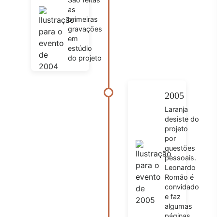
as
primeiras
gravações
em
estúdio
do projeto
2005
Laranja
desiste do
projeto
por
questões
pessoais.
Leonardo
Romão é
convidado
e faz
algumas
páginas.