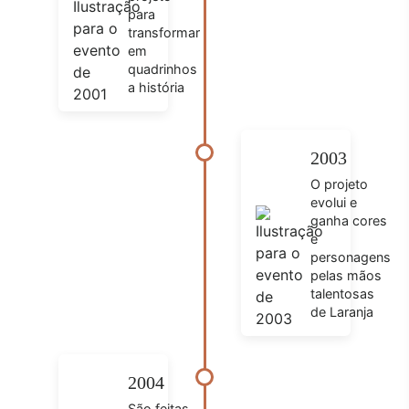
para
transformar
em
quadrinhos
a história
2003
O projeto
evolui e
ganha cores
e
personagens
pelas mãos
talentosas
de Laranja
2004
São feitas