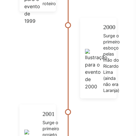
roteiro
2000
Surge o
primeiro
esboço
pelas
mão do
Ricardo
Lima
(ainda
não era
Laranja)
2001
Surge o
primeiro
projeto