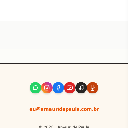
eu@amauridepaula.com.br
© 2026 -
Amauri de Paula